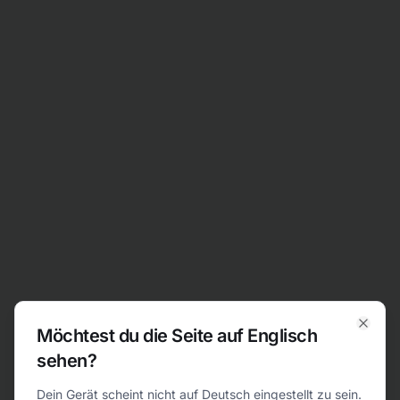
Zum Inhalt springen
Möchtest du die Seite auf Englisch
Clos
sehen?
404
Dein Gerät scheint nicht auf Deutsch eingestellt zu sein.