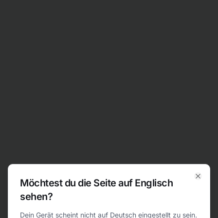
Zum Inhalt springen
Möchtest du die Seite auf Englisch
Clos
sehen?
404
Dein Gerät scheint nicht auf Deutsch eingestellt zu sein.