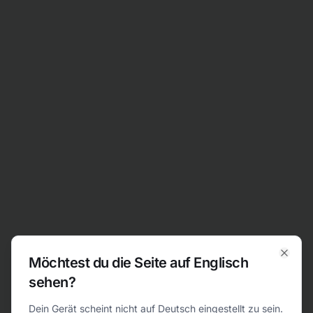
Zum Inhalt springen
Möchtest du die Seite auf Englisch
Clos
sehen?
404
Dein Gerät scheint nicht auf Deutsch eingestellt zu sein.