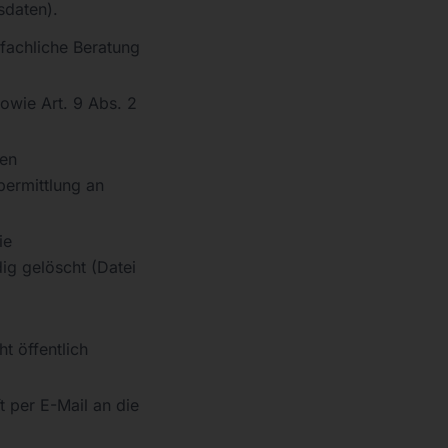
sdaten).
 fachliche Beratung
sowie Art. 9 Abs. 2
hen
bermittlung an
ie
g gelöscht (Datei
t öffentlich
t per E-Mail an die