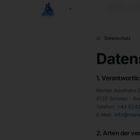
Zum Inhalt springen
Home
Serv
Geschlossen
Datenschutz
Daten
1. Verantwortli
Marien Apotheke 
6130 Schwaz - Bu
Telefon:
+43 524
E-Mail:
info@mari
2. Arten der ve