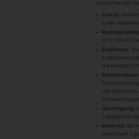
verarbeiten wir b
Zweck:
Vorbere
in der Apotheke
Rechtsgrundla
lit. h DSGVO (G
Empfänger:
Au
Auftragsverarbe
unbeteiligte Drit
Speicherdauer
Terminbuchunge
und Datensatz).
Aufbewahrungspf
Übertragung:
V
zugänglichen Sp
Widerruf:
Sie k
unter Punkt 1 g