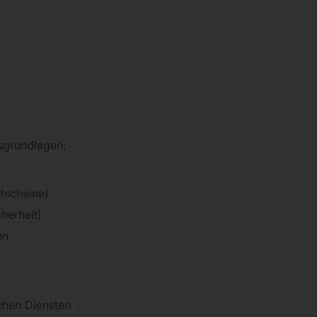
sgrundlagen:
utscheine)
cherheit)
en
chen Diensten