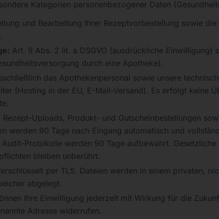
esondere Kategorien personenbezogener Daten (Gesundheit
itung und Bearbeitung Ihrer Rezeptvorbestellung sowie die
.
ge:
Art. 9 Abs. 2 lit. a DSGVO (ausdrückliche Einwilligung) 
esundheitsversorgung durch eine Apotheke).
sschließlich das Apothekenpersonal sowie unsere technisc
iter (Hosting in der EU, E-Mail-Versand). Es erfolgt keine Ü
te.
:
Rezept-Uploads, Produkt- und Gutscheinbestellungen sow
n werden 90 Tage nach Eingang automatisch und vollständi
 Audit-Protokolle werden 90 Tage aufbewahrt. Gesetzliche
lichten bleiben unberührt.
erschlüsselt per TLS. Dateien werden in einem privaten, nich
eicher abgelegt.
önnen Ihre Einwilligung jederzeit mit Wirkung für die Zukunf
enannte Adresse widerrufen.