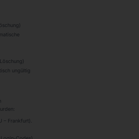
Löschung)
matische
 Löschung)
isch ungültig
n
urden:
 – Frankfurt).
 Login-Codes).