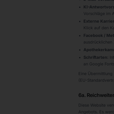
KI-Antwortvors
Vorschläge im A
Externe Karrier
Klick auf den Ka
Facebook / Met
ausdrücklichen
Apothekerkamm
Schriftarten:
In
an Google Fonts 
Eine Übermittlung 
(EU-Standardvertra
6a. Reichweite
Diese Website ver
Angebots. Es werd