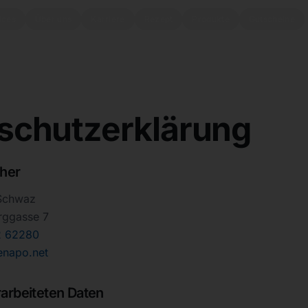
ices
Über uns
Karriere
Rezept
Produkte
Gutscheine
schutzerklärung
cher
Schwaz
rggasse 7
2 62280
enapo.net
rarbeiteten Daten