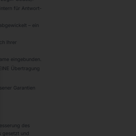
intern für Antwort-
bgewickelt – ein
ch Ihrer
frame eingebunden.
 KEINE Übertragung
se
ssener Garantien
besserung des
s gesetzt und