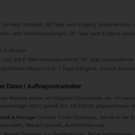
 (privater Storage): 90 Tage nach Eingang (automatische 
hein- und Terminbestellungen: 90 Tage nach Eingang (auto
n: 6 Monate
-Log und E-Mail-Versandprotokoll: 90 Tage (automatische
Apotheken-Reply-Links): 7 Tage Gültigkeit, danach automat
r Daten / Auftragsverarbeiter
eser Website setzen wir folgende Dienstleister ein, mit dene
tungsverträge (AVV) gemäß Art. 28 DSGVO abgeschlossen w
bank & Storage:
Lovable Cloud (Supabase, Server in der EU
mulardaten, Rezept-Uploads, Authentifizierung.
:
Resend (Versand von Bestätigungen, Benachrichtigungen,