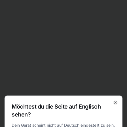
Zum Inhalt springen
Möchtest du die Seite auf Englisch
Clos
sehen?
404
Dein Gerät scheint nicht auf Deutsch eingestellt zu sein.