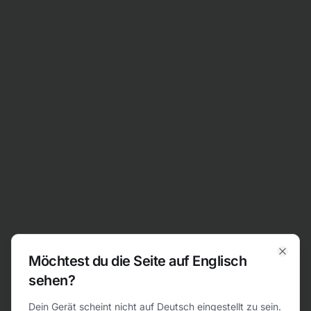
Zum Inhalt springen
Möchtest du die Seite auf Englisch
Clos
sehen?
404
Dein Gerät scheint nicht auf Deutsch eingestellt zu sein.