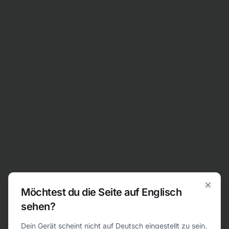
Zum Inhalt springen
Möchtest du die Seite auf Englisch
Clos
sehen?
404
Dein Gerät scheint nicht auf Deutsch eingestellt zu sein.