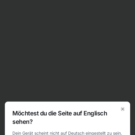
Zum Inhalt springen
Möchtest du die Seite auf Englisch
Clos
sehen?
404
Dein Gerät scheint nicht auf Deutsch eingestellt zu sein.