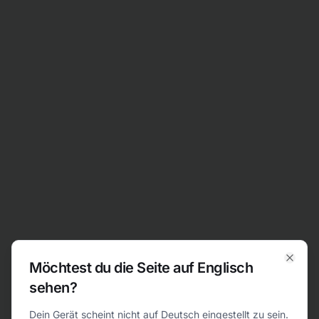
Zum Inhalt springen
Möchtest du die Seite auf Englisch
Clos
sehen?
404
Dein Gerät scheint nicht auf Deutsch eingestellt zu sein.