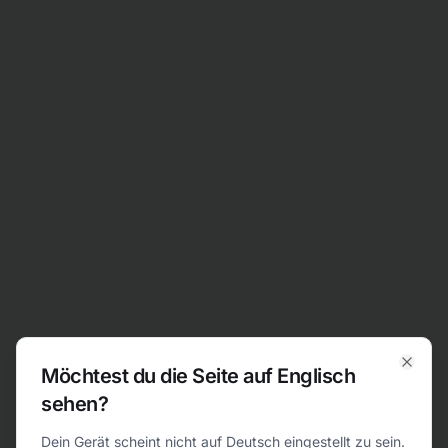
Zum Inhalt springen
Möchtest du die Seite auf Englisch
Clos
sehen?
404
Dein Gerät scheint nicht auf Deutsch eingestellt zu sein.