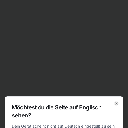
Zum Inhalt springen
Möchtest du die Seite auf Englisch
Clos
sehen?
404
Dein Gerät scheint nicht auf Deutsch eingestellt zu sein.