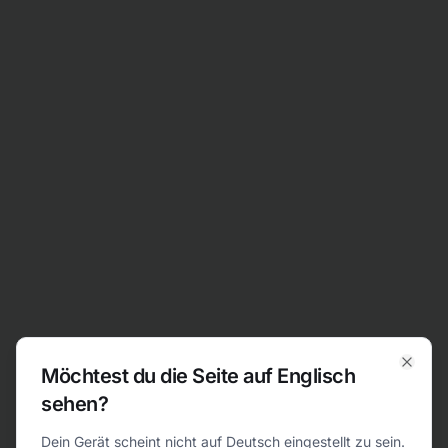
Zum Inhalt springen
Möchtest du die Seite auf Englisch
Clos
sehen?
404
Dein Gerät scheint nicht auf Deutsch eingestellt zu sein.