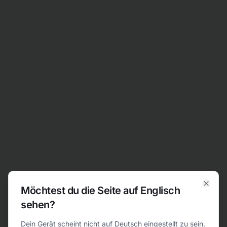
Zum Inhalt springen
Möchtest du die Seite auf Englisch
Clos
sehen?
404
Dein Gerät scheint nicht auf Deutsch eingestellt zu sein.