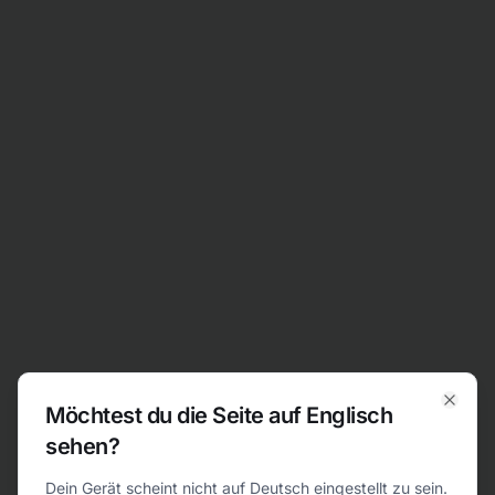
Zum Inhalt springen
Möchtest du die Seite auf Englisch
Clos
sehen?
404
Dein Gerät scheint nicht auf Deutsch eingestellt zu sein.