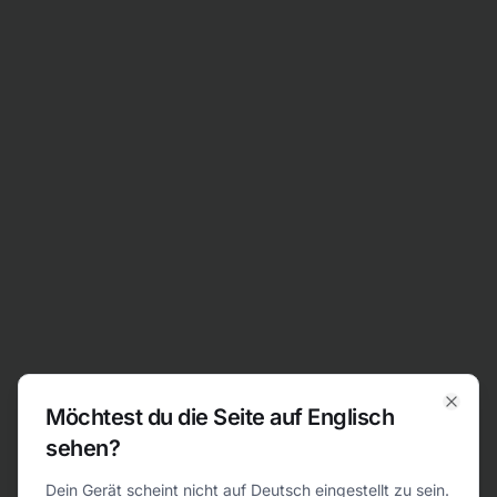
Zum Inhalt springen
Möchtest du die Seite auf Englisch
Clos
sehen?
404
Dein Gerät scheint nicht auf Deutsch eingestellt zu sein.