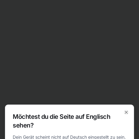
Zum Inhalt springen
Möchtest du die Seite auf Englisch
Clos
sehen?
404
Dein Gerät scheint nicht auf Deutsch eingestellt zu sein.