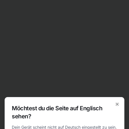
Zum Inhalt springen
Möchtest du die Seite auf Englisch
Clos
sehen?
404
Dein Gerät scheint nicht auf Deutsch eingestellt zu sein.